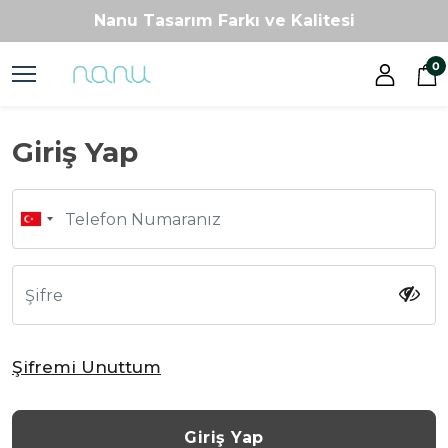
Nanu Tasarım Farkı ve Kalitesi
Patentli ve Ödüllü Tasarımlar
0
Kişiye Özel Üretim
Tam Hayalinizdeki Oda
Nanu Tasarım Farkı ve Kalitesi
Giriş Yap
Patentli ve Ödüllü Tasarımlar
Kişiye Özel Üretim
Turkey
+90
Şifremi Unuttum
Giriş Yap