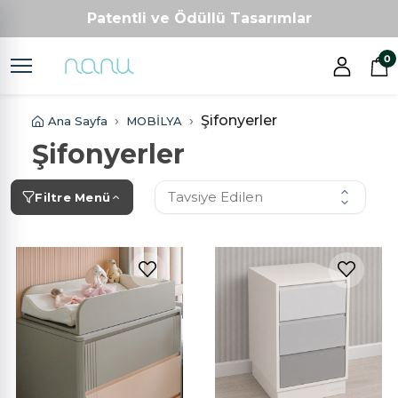
Patentli ve Ödüllü Tasarımlar
Kişiye Özel Üretim
0
Tam Hayalinizdeki Oda
Nanu Tasarım Farkı ve Kalitesi
Patentli ve Ödüllü Tasarımlar
Şifonyerler
Ana Sayfa
MOBİLYA
Kişiye Özel Üretim
Şifonyerler
Tavsiye Edilen
Filtre Menü