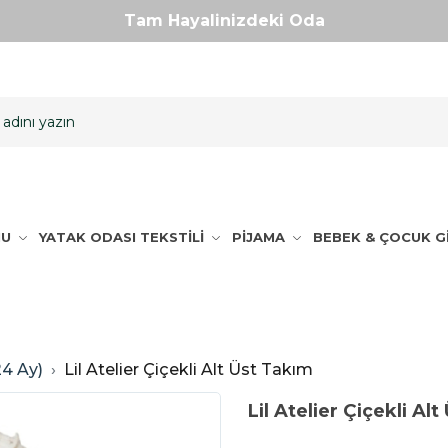
Tam Hayalinizdeki Oda
Nanu Tasarım Farkı ve Kalitesi
Patentli ve Ödüllü Tasarımlar
Kişiye Özel Üretim
Tam Hayalinizdeki Oda
Nanu Tasarım Farkı ve Kalitesi
Patentli ve Ödüllü Tasarımlar
Kişiye Özel Üretim
NU
YATAK ODASI TEKSTİLİ
PİJAMA
BEBEK & ÇOCUK G
4 Ay)
Lil Atelier Çiçekli Alt Üst Takım
Lil Atelier Çiçekli Al