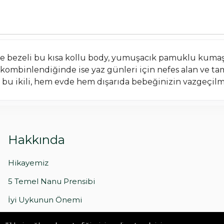
riyle bezeli bu kısa kollu body, yumuşacık pamuklu kuma
 kombinlendiğinde ise yaz günleri için nefes alan ve ta
p bu ikili, hem evde hem dışarıda bebeğinizin vazgeçilm
Hakkında
Hikayemiz
5 Temel Nanu Prensibi
İyi Uykunun Önemi
İcat çıkardık: Skin Bumper℗ (Kendinden İç Koruma)