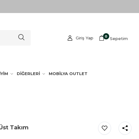
0
Giriş Yap
Sepetim
İYİM
DİĞERLERİ
MOBİLYA OUTLET
t Üst Takım