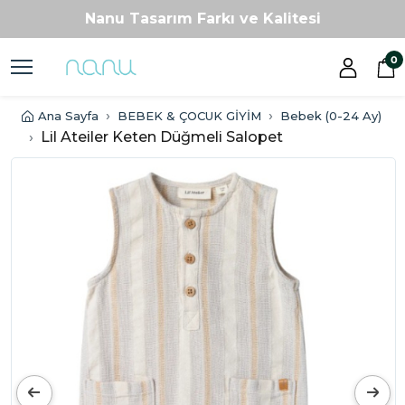
Nanu Tasarım Farkı ve Kalitesi
Patentli ve Ödüllü Tasarımlar
0
Kişiye Özel Üretim
Tam Hayalinizdeki Oda
Ana Sayfa
BEBEK & ÇOCUK GİYİM
Bebek (0-24 Ay)
Nanu Tasarım Farkı ve Kalitesi
Lil Ateiler Keten Düğmeli Salopet
Patentli ve Ödüllü Tasarımlar
Kişiye Özel Üretim