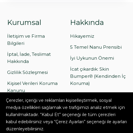
Kurumsal
Hakkında
İletişim ve Firma
Hikayemiz
Bilgileri
5 Temel Nanu Prensibi
İptal, İade, Teslimat
İyi Uykunun Önemi
Hakkında
İcat çıkardık: Skin
Gizlilik Sözleşmesi
Bumper℗ (Kendinden İç
Kişisel Verileri Koruma
Koruma)
Kanunu
Oda Tasarımı Sürecimiz
Çerezler, içeriği ve reklamları kişiselleştirmek, sosyal
Satış Sözleşmesi
Nanu Bergama Çocuk
medya özellikleri sağlamak ve trafiğimizi analiz etmek için
Ormanı
kullanılmaktadır. “Kabul Et” seçeneği ile tüm çerezleri
kabul edebilirsiniz veya “Çerez Ayarları” seçeneği ile ayarları
düzenleyebilirsiniz.